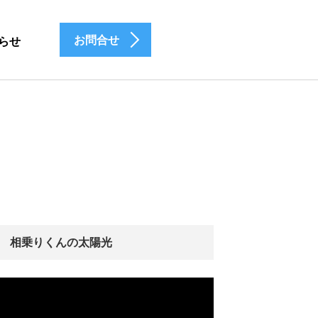
お問合せ
らせ
相乗りくんの太陽光
動
画
プ