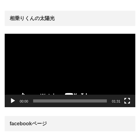
相乗りくんの太陽光
動
画
プ
レ
ー
ヤ
ー
00:00
01:31
facebookページ