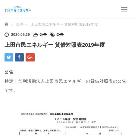
T
o
g
ホーム
公告
上田市民エネルギー 貸借対照表2019年度
g
l
2020.06.29
公告
公告
e
上田市民エネルギー 貸借対照表2019年度
n
a
v
i
g
公告
a
特定非営利活動法人上田市民エネルギーの貸借対照表の公告
t
i
です。
o
n